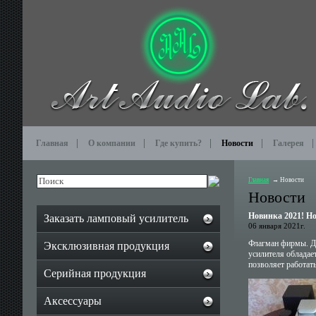
Главная
О компании
Где купить?
Новости
Галерея
Главная
Новости
Новости
Новинка 2021! Но
Заказать ламповый усилитель
06 января 2021г.
Флагман фирмы. Д
Эксклюзивная продукция
усилителя обладае
позволяет работат
Серийная продукция
Аксессуары