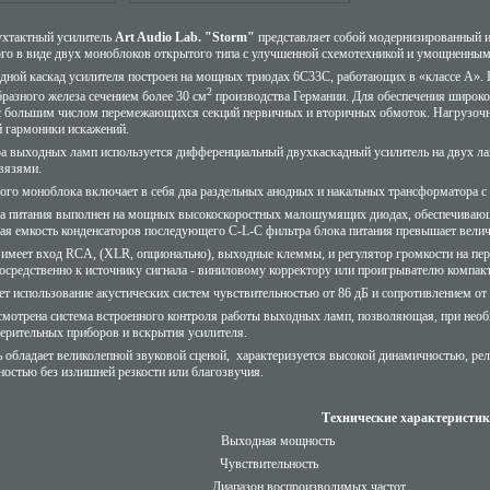
хтактный усилитель
Art Audio Lab. "Storm"
представляет собой модернизированный и
го в виде двух моноблоков открытого типа с улучшенной схемотехникой и умощненным
ной каскад усилителя построен на мощных триодах 6С33С, работающих в «классе А». В
2
азного железа сечением более 30 см
производства Германии. Для обеспечения широко
с большим числом перемежающихся секций первичных и вторичных обмоток. Нагрузочн
й гармоники искажений.
ра выходных ламп используется дифференциальный двухкаскадный усилитель на двух л
вязями.
ого моноблока включает в себя два раздельных анодных и накальных трансформатора с 
а питания выполнен на мощных высокоскоростных малошумящих диодах, обеспечивающи
я емкость конденсаторов последующего C-L-C фильтра блока питания превышает велич
меет вход RCA, (XLR, опционально), выходные клеммы, и регулятор громкости на пере
осредственно к источнику сигнала - виниловому корректору или проигрывателю компакт
ет использование акустических систем чувствительностью от 86 дБ и сопротивлением от 
смотрена система встроенного контроля работы выходных ламп, позволяющая, при нео
ерительных приборов и вскрытия усилителя.
ь обладает великолепной звуковой сценой, характеризуется высокой динамичностью, ре
ностью без излишней резкости или благозвучия.
Технические характеристи
Выходная мощност
Чувствительность
Диапазон воспроизводимых часто