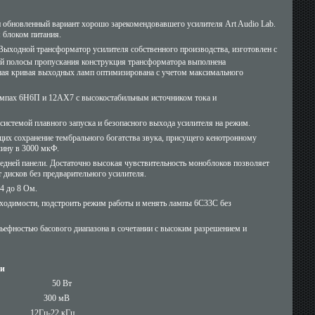
 обновленный вариант хорошо зарекомендовавшего усилителя Art Audio Lab.
 блоком питания.
ыходной трансформатор усилителя собственного производства, изготовлен с
й полосы пропускания конструкция трансформатора выполнена
ая кривая выходных ламп оптимизирована с учетом максимального
ампах 6Н6П и 12АХ7 с высокостабильным источником тока и
системой плавного запуска и безопасного выхода усилителя на режим.
х сохранение тембрального богатства звука, присущего кенотронному
ину в 3000 мкФ.
дней панели. Достаточно высокая чувствительность моноблоков позволяет
 дисков без предварительного усилителя.
4 до 8 Ом.
бходимости, подстроить режим работы и менять лампы 6С33С без
льефностью басового диапазона в сочетании с высоким разрешением и
ки
ь 50 Вт
 300 мВ
т 12Гц-22 кГц