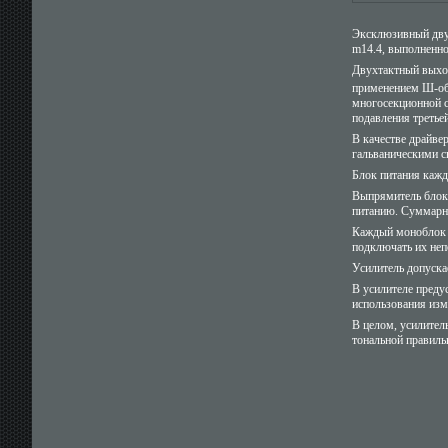
Эксклюзивный дву
m14.4, выполненно
Двухтактный выход
применением Ш-обр
многосекционной 
подавления третье
В качестве драйве
гальваническими с
Блок питания кажд
Выпрямитель блок
питанию. Суммарна
Каждый моноблок и
подключать их неп
Усилитель допуска
В усилителе преду
использования изм
В целом, усилител
тональной правиль