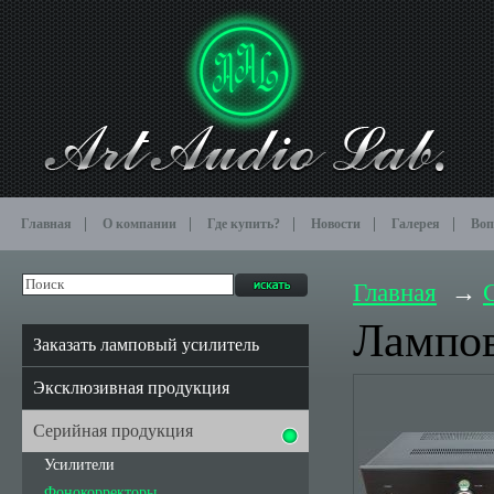
Главная
О компании
Где купить?
Новости
Галерея
Воп
Главная
Лампов
Заказать ламповый усилитель
Эксклюзивная продукция
Серийная продукция
Усилители
Фонокорректоры