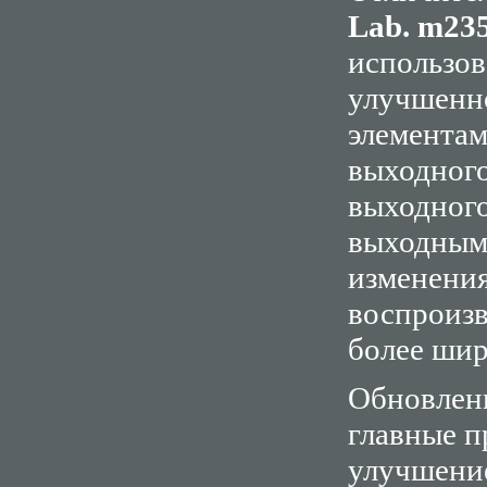
Lab. m23
использов
улучшенно
элементам
выходного
выходног
выходным 
изменени
воспроизв
более шир
Обновленн
главные 
улучшение