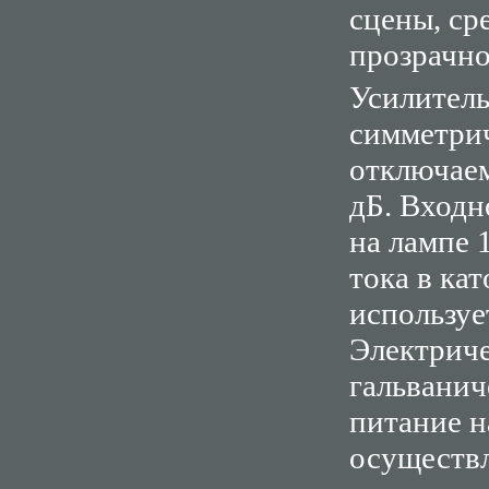
сцены, ср
прозрачно
Усилитель
симметрич
отключаем
дБ. Вход
на лампе 
тока в ка
использу
Электриче
гальванич
питание н
осуществл