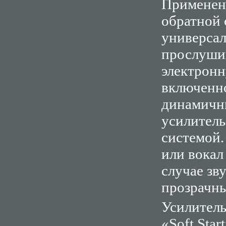
Применен
обратной 
универсал
прослуши
электрон
включенно
динамичны
усилитель
системой.
или вокал
случае зв
прозрачны
Усилитель
«Soft Sta