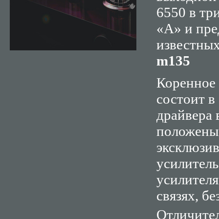
6550 в тр
«А» и пре
известны
m135
Коренное
состоит в
драйвера 
положены 
эксклюзи
усилитель
усилителя
связях, б
Отличител