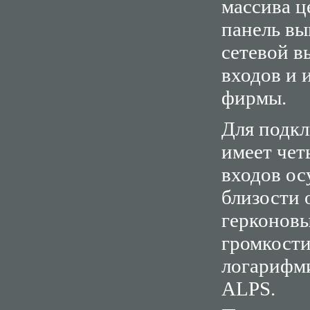
массива ц
панель вы
сетевой в
входов и 
фирмы.
Для подкл
имеет чет
входов ос
близости 
герконовы
громкости
логарифм
ALPS.