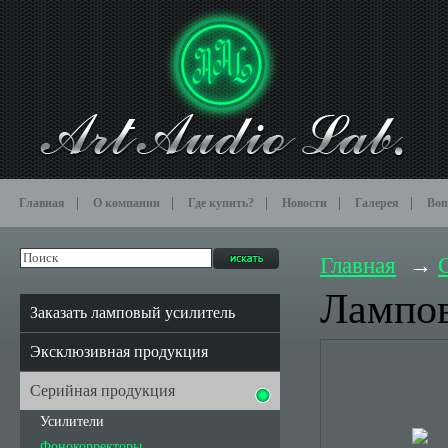
Главная
О компании
Где купить?
Новости
Галерея
Воп
Главная
Лампов
Заказать ламповый усилитель
Эксклюзивная продукция
Серийная продукция
Усилители
Фонокорректоры