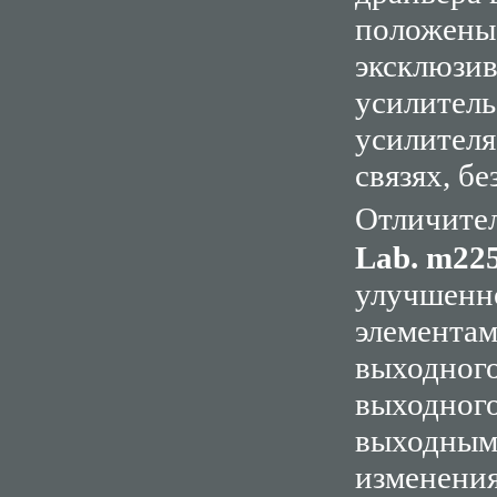
положены 
эксклюзи
усилитель
усилителя
связях, б
Отличител
Lab. m22
улучшенно
элементам
выходного
выходног
выходным
изменени