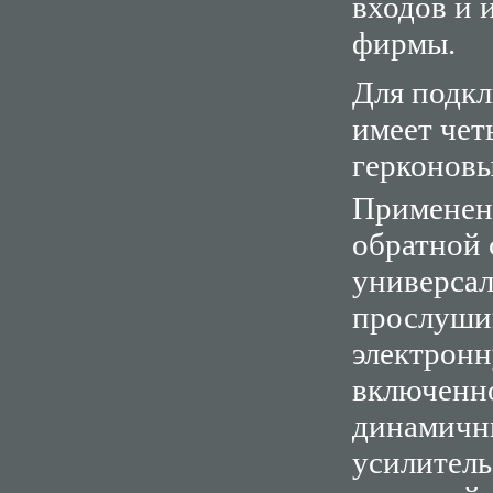
входов и 
фирмы.
Для подкл
имеет чет
герконовы
Применен
обратной 
универсал
прослуши
электрон
включенно
динамичны
усилитель