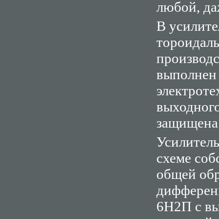
любой, да
В усилит
тороидал
производс
выполнен 
электроте
выходного
защищена
Усилител
схеме соб
общей обр
дифферен
6Н2П с вы