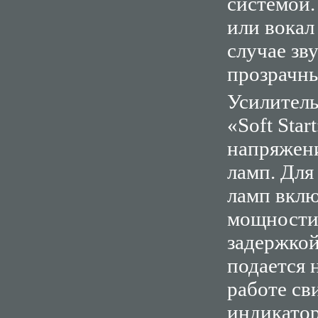
системой.
или вокал
случае зв
прозрачн
Усилитель
«Soft Sta
напряжени
ламп. Для
ламп вклю
мощности 
задержкой
подается 
работе св
индикатор