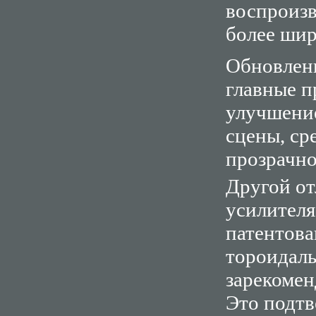
воспроизв
более шир
Обновленн
главные 
улучшение
сцены, ср
прозрачно
Другой от
усилителя
патентова
тороидаль
зарекомен
Это подтв