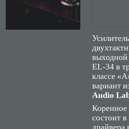
Усилител
двухтактн
выходной 
EL-34 в т
классе «А
вариант 
Audio La
Коренное
состоит в
драйвера 