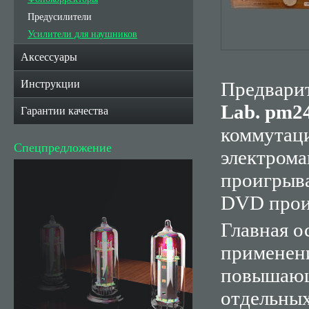
Предусилители
Усилители для наушников
Аксессуары
Инструкции
Предвари
Lab
. рm2
Гарантии качества
коммутаци
Спецпредложение
электром
проигрыва
DVD проиг
Главная 
применен
повышающ
отдельны