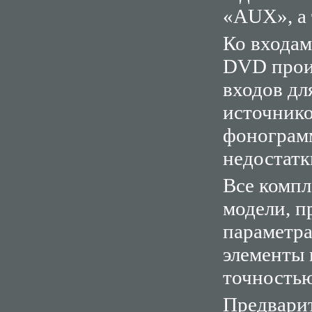
«AUX», а
Ко входа
DVD прои
входов дл
источнико
фонограмм
недостатк
Все комп
модели, п
параметра
элементы 
точностью
Предварит