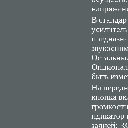
напряжен
В станда
усилитель
предназна
звукосним
Остальные
Опциональ
быть измен
На передн
кнопка в
громкост
идикатор 
задней: R