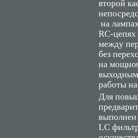
второй ка
непосред
на лампах
RC-цепях 
между пер
без перех
на мощном
выходным 
работы на
Для повыш
предварит
выполнен 
LC фильтр
осуществ