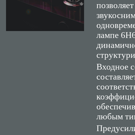
позволяет
звукосним
одновреме
лампе 6Н6
динамично
структур
Входное с
составляе
соответст
коэффицие
обеспечив
любым тип
Предусил