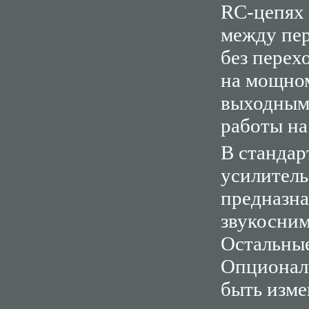
RC-цепях 
между пер
без перех
на мощном
выходным 
работы на
В станда
усилитель
предназна
звукосним
Остальные
Опциональ
быть измен