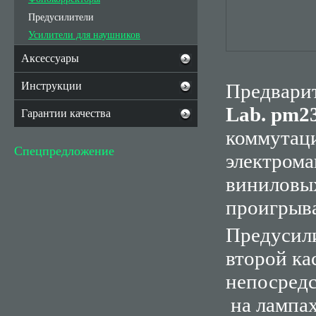
Предусилители
Усилители для наушников
Аксессуары
Инструкции
Предвари
Lab
. рm2
Гарантии качества
коммутаци
Спецпредложение
электрома
виниловы
проигрыват
Предусил
второй ка
непосред
на лампах