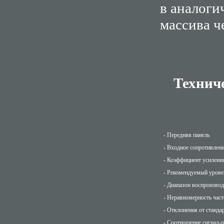
в аналоги
массива ч
Техниче
- Передняя панель
- Входное сопротивлени
- Коэффициент усиления
- Рекомендуемый уровен
- Диапазон воспроизво
- Неравномерность част
- Отклонения от станд
- Соотношение сигнал-