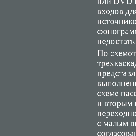
или DVD 
входов дл
источнико
фонограмм
недостатк
По схемот
трехкаска
представл
выполненн
схеме пас
и вторым 
переходно
с малым 
согласова