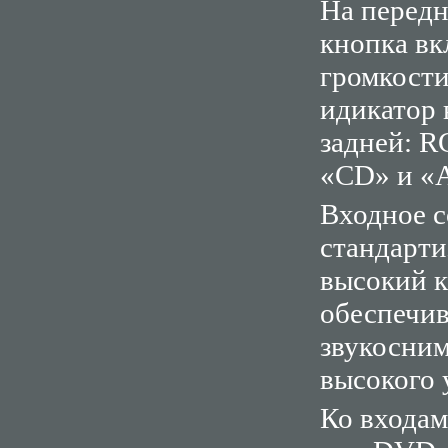
На передн
кнопка в
громкост
идикатор 
задней: R
«CD» и «
Входное с
стандарти
высокий к
обеспечив
звукосним
высокого 
Ко входа