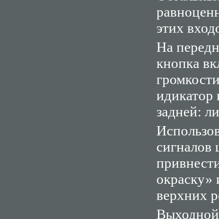
равноцен
этих входо
На передн
кнопка в
громкост
идикатор 
задней: 
Использов
сигналов 
привнест
окраску» 
верхних р
Выходной