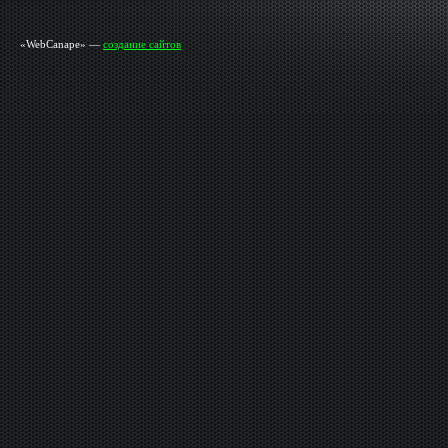
«WebCanape» —
создание сайтов