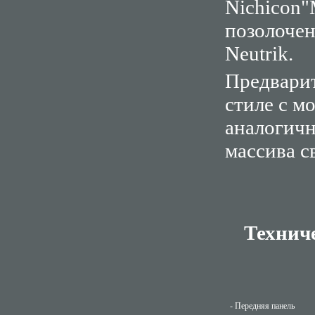
Nichicon"
позолоче
Neutrik.
Предварит
стиле с м
аналогичн
массива с
Техниче
- Передняя панель