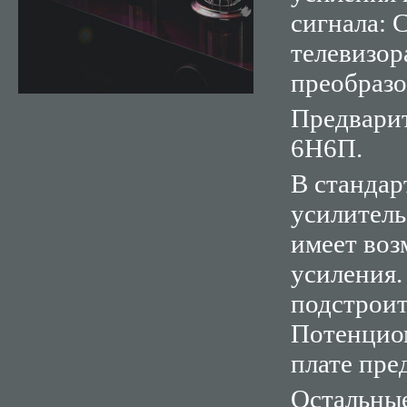
сигнала: 
телевизор
преобразо
Предварит
6Н6П.
В станда
усилитель
имеет во
усиления.
подстроит
Потенциом
плате пре
Остальные