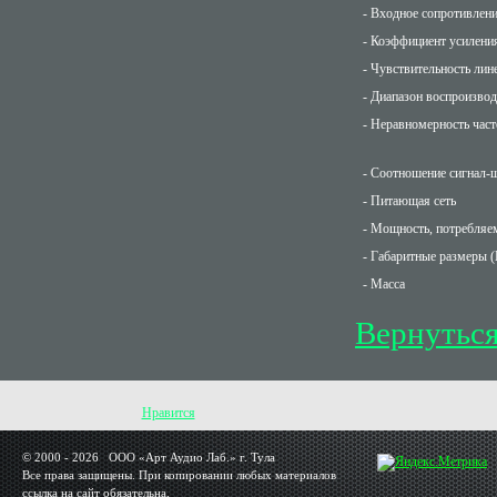
- Входное сопротивлен
- Коэффициент усиления
- Чувствительность ли
- Диапазон воспроизво
- Неравномерность част
- Соотношение сигнал-
- Питающая сеть
- Мощность, потребляем
- Габаритные размеры (
- Масса
Вернуться
Нравится
© 2000 - 2026 OOO «Арт Аудио Лаб.» г. Тула
Все права защищены. При копировании любых материалов
ссылка на сайт обязательна.