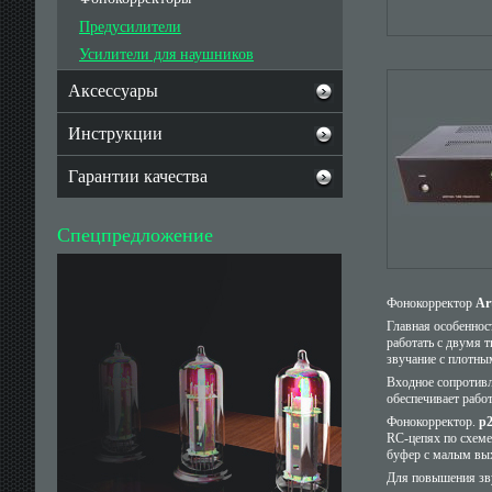
Предусилители
Усилители для наушников
Аксессуары
Инструкции
Гарантии качества
Спецпредложение
Фонокорректор
Ar
Главная особеннос
работать с двумя 
звучание с плотны
Входное сопротивл
обеспечивает рабо
Фонокорректор.
р
RC-цепях по схеме
буфер с малым вы
Для повышения зву