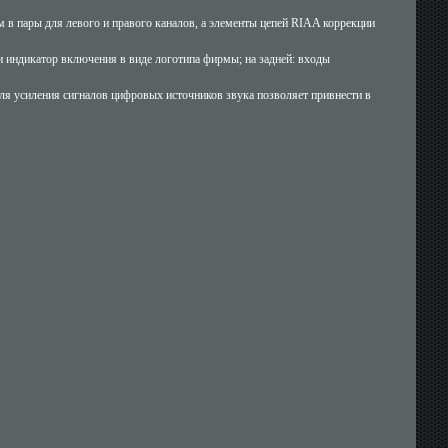
 в пары для левого и правого каналов, а элементы цепей RIAA коррекции
индикатор включения в виде логотипа фирмы; на задней: входы
 усиления сигналов цифровых источников звука позволяет привнести в