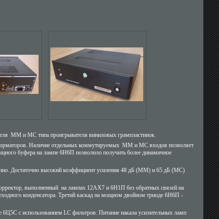
ателя ММ и MС типа проигрывателя виниловых грампластинок.
орматоров. Наличие отдельных коммутируемых ММ и MС входов позволяет
ощного буфера на лампе 6Н6П позволило получить более динамичное
нно. Достаточно высокий коэффициент усиления 48 дБ (ММ) и 65 дБ (МС)
окорректор, выполненный на лампах 12AX7 и
6Н1П
без обратных связей на
реходного конденсатора. Третий каскад на мощном двойном триоде 6Н6П -
е 6Ц5С с использованием LC фильтров. Питание накала усилительных ламп