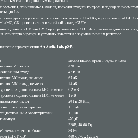
остоянным стабилизированным напряжением.
 элементы, применяемые в модели, проходят входной контроль и подбор по параметрам
остью до 1%.
и фонокорректора расположены кнопка включения «POWER», переключатель «LP/CD» и 
M и MC, CD-проигрывателя и линейный выход «OUT».
жно подключать CD или DVD проигрыватель или DAC. Использование данного входа для
м «ламповую окраску» и устранить недостатки в звучании верхних регистров.
нические характеристики
Art Audio La
b. p245
ь
массив вишни, ореха и черного ясеня
ивление MC входа
470 Ом
тивление ММ входа
47 кОм
иления МС входа, не менее
65 дБ
силения ММ входа, не менее
48 дБ
уровень входного сигнала МС, не менее
0,2 мВ
 уровень входного сигнала ММ, не менее
1 мВ
роизводимых частот
20 Гц-20 КГц
ь частотной характеристики
±0,5дБ
стандартной RIAA характеристики
±0,2дБ
игнал-шум
-70 дБ
220В, 50-60 Гц
ебляемая от сети, не более
30 Вт
меры (Ш х Г х В)
460 х 370 х 120 мм