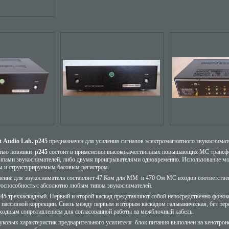
t Audio Lab. р245
предназначен для усиления сигналов электромагнитного звукосним
тью новинки
р245
состоит в применении высококачественных повышающих MC трансф
типами звукоснимателей, либо двумя проигрывателями одновременно. Использование м
м и структурируемым басовым регистром.
ение для звукоснимателя составляет 47 Ком для ММ и 470 Ом МС входов соответстве
тоспособность с абсолютно любым типом звукоснимателей.
245
трехкаскадный. Первый и второй каскад представляют собой непосредственно фон
 пассивной коррекции. Связь между первым и вторым каскадом гальваническая, без пе
ходным сопротивлением для согласованной работы на межблочный кабель.
ковых характеристик предварительного усилителя блок питания выполнен на кенотрон