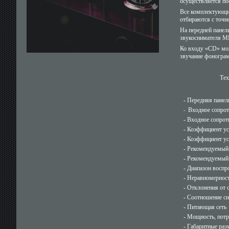
осуществляется п
Все комплектующие
отбираются с точн
На передней панел
звукоснимателя M
Ко входу «CD» мо
звучание фонограм
Тех
- Передняя панел
Входное сопрот
-
- Входное сопро
- Коэффициент ус
- Коэффициент у
- Рекомендуемый 
- Рекомендуемый
- Диапазон восп
- Неравномерност
- Отклонения от 
- Соотношение с
- Питающая сеть
- Мощность, потр
- Габаритные раз