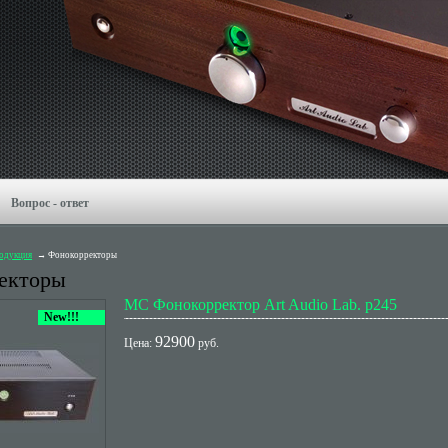
Вопрос - ответ
одукция
Фонокорректоры
екторы
MC Фонокорректор Art Audio Lab. p245
New!!!
92900
Цена:
руб.