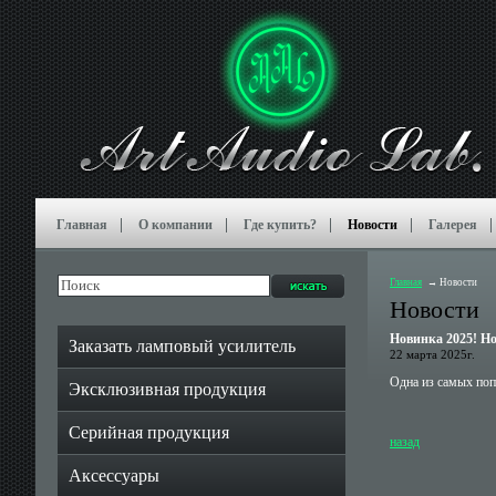
Главная
О компании
Где купить?
Новости
Галерея
Главная
Новости
Новости
Новинка 2025! Но
Заказать ламповый усилитель
22 марта 2025г.
Одна из самых поп
Эксклюзивная продукция
Серийная продукция
назад
Аксессуары