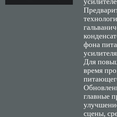
усилителе
Предварит
технологи
гальванич
конденсат
фона пита
усилителя
Для повыш
время про
питающег
Обновленн
главные 
улучшение
сцены, ср