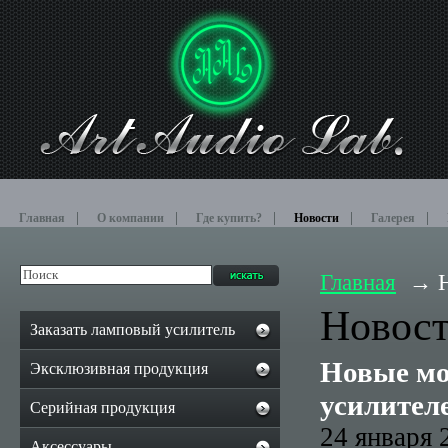
Главная
О компании
Где купить?
Новости
Галерея
Главная
Новос
Заказать ламповый усилитель
Новые мо
Эксклюзивная продукция
усилител
Серийная продукция
24 января 
Аксессуары