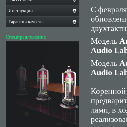
С февраля
Инструкции
обновленн
Гарантии качества
двухтактн
Спецпредложение
Модель
A
Audio Lab
Модель
A
Audio
La
Коренной 
предварит
ламп, в х
реализова