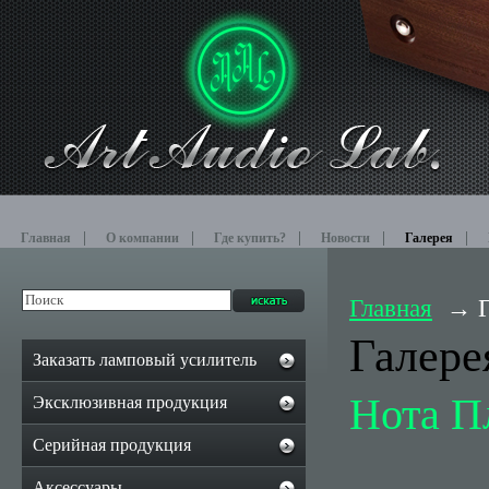
Главная
О компании
Где купить?
Новости
Галерея
Главная
Галере
Заказать ламповый усилитель
Нота П
Эксклюзивная продукция
Серийная продукция
Аксессуары