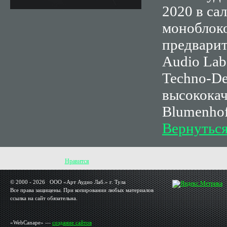
2020 в са
моноблоко
предварит
Audio Lab
Techno-D
высококач
Blumenhof
Вернутьс
Нравится
© 2000 - 2026 OOO «Арт Аудио Лаб.» г. Тула
Все права защищены. При копировании любых материалов
ссылка на сайт обязательна.
«WebCanape» —
создание сайтов