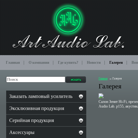
Главная
О компании
Где купить?
Новости
Галерея
Воп
Главная
Галерея
Галерея
Заказать ламповый усилитель
Салон Зенит Hi-Fi, през
Audio Lab. p155, акустика
Эксклюзивная продукция
Серийная продукция
Аксессуары