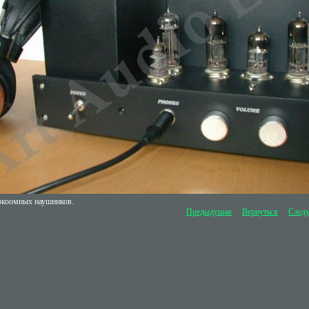
изкоомных наушников.
Предыдущая
Вернуться
След