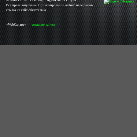
© 2000 - 2026 OOO «Арт Аудио Лаб.» г. Тула
Все права защищены. При копировании любых материалов
ссылка на сайт обязательна.
«WebCanape» —
создание сайтов